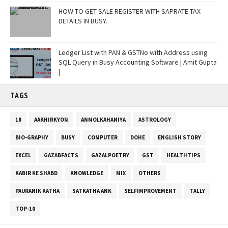
HOW TO GET SALE REGISTER WITH SAPRATE TAX
DETAILS IN BUSY.
Ledger List with PAN & GSTNo with Address using
SQL Query in Busy Accounting Software | Amit Gupta
|
TAGS
18
AAKHIRKYON
ANMOLKAHANIYA
ASTROLOGY
BIO-GRAPHY
BUSY
COMPUTER
DOHE
ENGLISH STORY
EXCEL
GAZABFACTS
GAZALPOETRY
GST
HEALTHTIPS
KABIR KE SHABD
KNOWLEDGE
MIX
OTHERS
PAURANIK KATHA
SATKATHA ANK
SELFIMPROVEMENT
TALLY
TOP-10