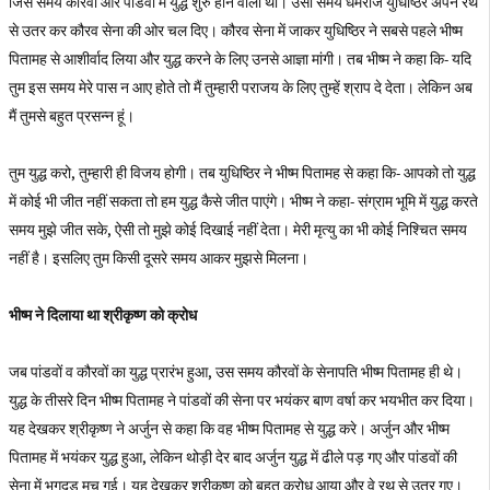
जिस समय कौरवों और पांडवों में युद्ध शुरु होने वाला था। उसी समय धर्मराज युधिष्ठिर अपने रथ
से उतर कर कौरव सेना की ओर चल दिए। कौरव सेना में जाकर युधिष्ठिर ने सबसे पहले भीष्म
पितामह से आशीर्वाद लिया और युद्ध करने के लिए उनसे आज्ञा मांगी। तब भीष्म ने कहा कि- यदि
तुम इस समय मेरे पास न आए होते तो मैं तुम्हारी पराजय के लिए तुम्हें श्राप दे देता। लेकिन अब
मैं तुमसे बहुत प्रसन्न हूं।
तुम युद्ध करो, तुम्हारी ही विजय होगी। तब युधिष्ठिर ने भीष्म पितामह से कहा कि- आपको तो युद्ध
में कोई भी जीत नहीं सकता तो हम युद्ध कैसे जीत पाएंगे। भीष्म ने कहा- संग्राम भूमि में युद्ध करते
समय मुझे जीत सके, ऐसी तो मुझे कोई दिखाई नहीं देता। मेरी मृत्यु का भी कोई निश्चित समय
नहीं है। इसलिए तुम किसी दूसरे समय आकर मुझसे मिलना।
भीष्म ने दिलाया था श्रीकृष्ण को क्रोध
जब पांडवों व कौरवों का युद्ध प्रारंभ हुआ, उस समय कौरवों के सेनापति भीष्म पितामह ही थे।
युद्ध के तीसरे दिन भीष्म पितामह ने पांडवों की सेना पर भयंकर बाण वर्षा कर भयभीत कर दिया।
यह देखकर श्रीकृष्ण ने अर्जुन से कहा कि वह भीष्म पितामह से युद्ध करे। अर्जुन और भीष्म
पितामह में भयंकर युद्ध हुआ, लेकिन थोड़ी देर बाद अर्जुन युद्ध में ढीले पड़ गए और पांडवों की
सेना में भगदड़ मच गई। यह देखकर श्रीकृष्ण को बहुत क्रोध आया और वे रथ से उतर गए।