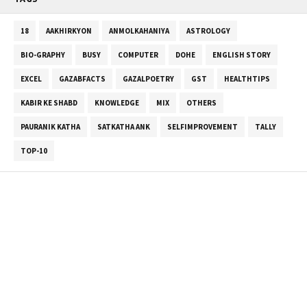
18
AAKHIRKYON
ANMOLKAHANIYA
ASTROLOGY
BIO-GRAPHY
BUSY
COMPUTER
DOHE
ENGLISH STORY
EXCEL
GAZABFACTS
GAZALPOETRY
GST
HEALTHTIPS
KABIR KE SHABD
KNOWLEDGE
MIX
OTHERS
PAURANIK KATHA
SATKATHA ANK
SELFIMPROVEMENT
TALLY
TOP-10