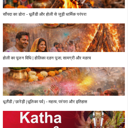
साँपदा का डोरा – धूलैंडी और होली से जुड़ी धार्मिक परंपरा
होली का पूजन विधि | होलिका दहन पूजा, सामग्री और महत्व
धूलैंडी / छारेड़ी (धूलिका पर्व) – महत्व, परंपरा और इतिहास