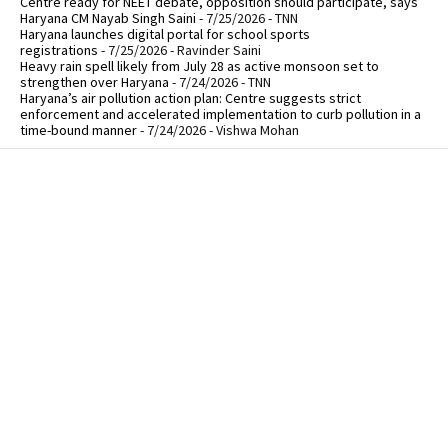
Centre ready for NEET debate, opposition should participate, says
Haryana CM Nayab Singh Saini
- 7/25/2026
- TNN
Haryana launches digital portal for school sports
registrations
- 7/25/2026
- Ravinder Saini
Heavy rain spell likely from July 28 as active monsoon set to
strengthen over Haryana
- 7/24/2026
- TNN
Haryana’s air pollution action plan: Centre suggests strict
enforcement and accelerated implementation to curb pollution in a
time-bound manner
- 7/24/2026
- Vishwa Mohan