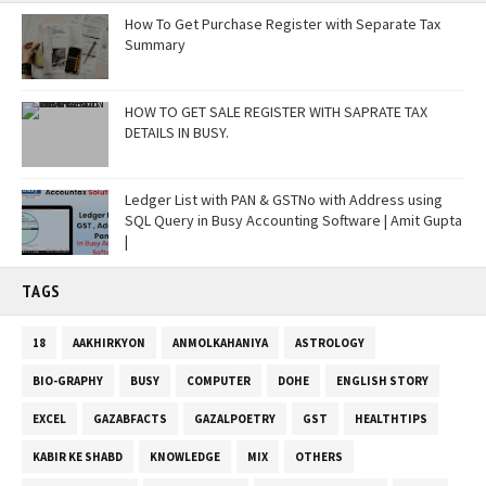
How To Get Purchase Register with Separate Tax
Summary
HOW TO GET SALE REGISTER WITH SAPRATE TAX
DETAILS IN BUSY.
Ledger List with PAN & GSTNo with Address using
SQL Query in Busy Accounting Software | Amit Gupta
|
TAGS
18
AAKHIRKYON
ANMOLKAHANIYA
ASTROLOGY
BIO-GRAPHY
BUSY
COMPUTER
DOHE
ENGLISH STORY
EXCEL
GAZABFACTS
GAZALPOETRY
GST
HEALTHTIPS
KABIR KE SHABD
KNOWLEDGE
MIX
OTHERS