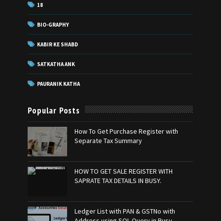
18
BIO-GRAPHY
KABIR KE SHABD
SATKATHA ANK
PAURANIK KATHA
Popular Posts
How To Get Purchase Register with
Separate Tax Summary
HOW TO GET SALE REGISTER WITH
SAPRATE TAX DETAILS IN BUSY.
Ledger List with PAN & GSTNo with
Address using SQL Query in Busy