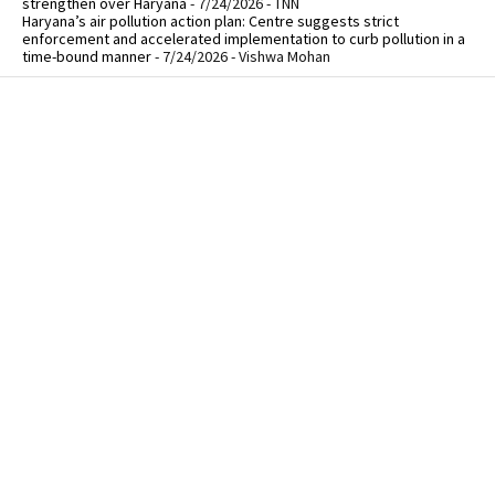
strengthen over Haryana
- 7/24/2026
- TNN
Haryana’s air pollution action plan: Centre suggests strict
enforcement and accelerated implementation to curb pollution in a
time-bound manner
- 7/24/2026
- Vishwa Mohan