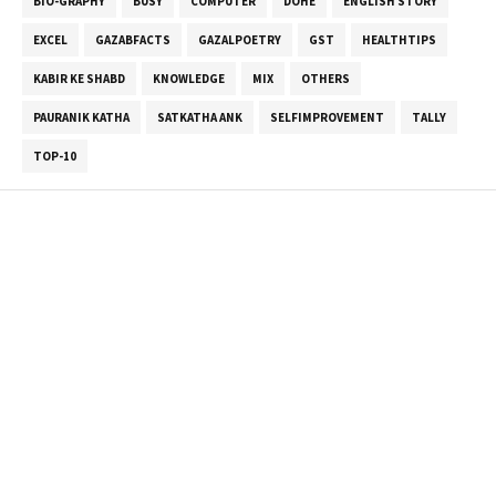
BIO-GRAPHY
BUSY
COMPUTER
DOHE
ENGLISH STORY
EXCEL
GAZABFACTS
GAZALPOETRY
GST
HEALTHTIPS
KABIR KE SHABD
KNOWLEDGE
MIX
OTHERS
PAURANIK KATHA
SATKATHA ANK
SELFIMPROVEMENT
TALLY
TOP-10