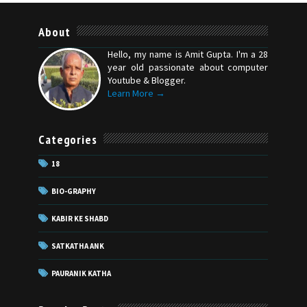
About
Hello, my name is Amit Gupta. I'm a 28
year old passionate about computer
Youtube & Blogger.
Learn More →
Categories
18
BIO-GRAPHY
KABIR KE SHABD
SATKATHA ANK
PAURANIK KATHA