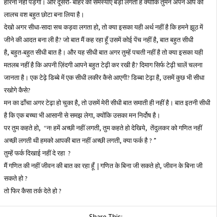
हारना नहीं पड़ेगा। और दूसरी- बाहर की समस्याएँ बड़ी लगती हैं क्योंकि तुमने अपने आप को
लालच वश बहुत छोटा बना लिया है।
देखो अगर सीधा-सादा सच कड़वा लगता हो, तो क्या इसका यही अर्थ नहीं है कि हमने झूठ में
जीने की आदत बना ली है? जो बात मैं कह रहा हूँ उसमें कोई पेंच नहीं है, बात बहुत सीधी
है, बहुत-बहुत सीधी बात है। और यह सीधी बात अगर तुम्हें पचती नहीं है तो क्या इसका यही
मतलब नहीं है कि अपनी ज़िंदगी आपने बहुत टेढ़ी कर रखी है? दिमाग सिर्फ टेढ़ी चालें चलना
जानता है। एक टेढ़े डिब्बे में एक सीधी लकीर कैसे आएगी? डिब्बा टेढ़ा है, उसमें कुछ भी सीधा
रखोगे कैसे?
मन का ढाँचा अगर टेढ़ा हो चुका है, तो उसमें मेरी सीधी बात समाती ही नहीं है। बात इतनी सीधी
है कि एक बच्चा भी आसानी से समझ लेगा, क्योंकि उसका मन निर्दोष है।
पर तुम कहते हो, “न! हमें अच्छी नहीं लगती, तुम कहते हो देखिये, तेंदुलकर को गणित नहीं
अच्छी लगती थी हमको आपकी बात नहीं अच्छी लगती, क्या फर्क है ? ”
तुम्हें फर्क दिखाई नहीं दे रहा ?
मैं गणित की नहीं जीवन की बात का रहा हूँ | गणित के बिना जी सकते हो, जीवन के बिना जी
सकते हो ?
तो फिर कैसा तर्क देते हो ?
Share This: