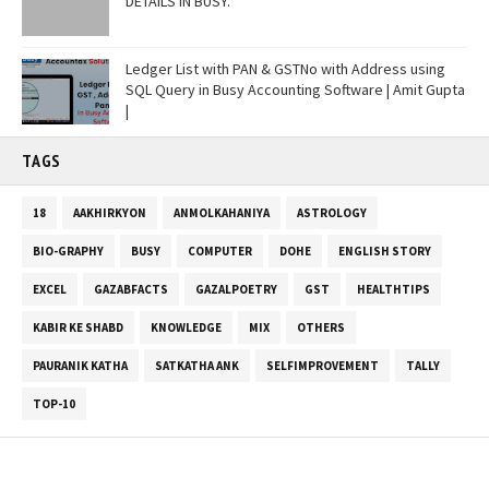
DETAILS IN BUSY.
Ledger List with PAN & GSTNo with Address using
SQL Query in Busy Accounting Software | Amit Gupta
|
TAGS
18
AAKHIRKYON
ANMOLKAHANIYA
ASTROLOGY
BIO-GRAPHY
BUSY
COMPUTER
DOHE
ENGLISH STORY
EXCEL
GAZABFACTS
GAZALPOETRY
GST
HEALTHTIPS
KABIR KE SHABD
KNOWLEDGE
MIX
OTHERS
PAURANIK KATHA
SATKATHA ANK
SELFIMPROVEMENT
TALLY
TOP-10