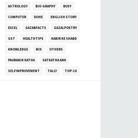
ASTROLOGY
BIO-GRAPHY
BUSY
COMPUTER
DOHE
ENGLISH STORY
EXCEL
GAZABFACTS
GAZALPOETRY
GST
HEALTHTIPS
KABIR KE SHABD
KNOWLEDGE
MIX
OTHERS
PAURANIK KATHA
SATKATHA ANK
SELFIMPROVEMENT
TALLY
TOP-10