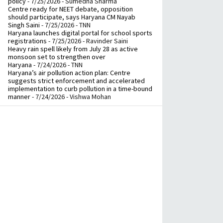
policy
- 7/25/2026
- Sumedha Sharma
Centre ready for NEET debate, opposition
should participate, says Haryana CM Nayab
Singh Saini
- 7/25/2026
- TNN
Haryana launches digital portal for school sports
registrations
- 7/25/2026
- Ravinder Saini
Heavy rain spell likely from July 28 as active
monsoon set to strengthen over
Haryana
- 7/24/2026
- TNN
Haryana’s air pollution action plan: Centre
suggests strict enforcement and accelerated
implementation to curb pollution in a time-bound
manner
- 7/24/2026
- Vishwa Mohan