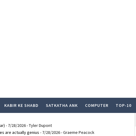
KABIR KE SHABD
SATKATHA ANK
COMPUTER
TOP-10
ar)
- 7/28/2026
- Tyler Dupont
es are actually genius
- 7/28/2026
- Graeme Peacock