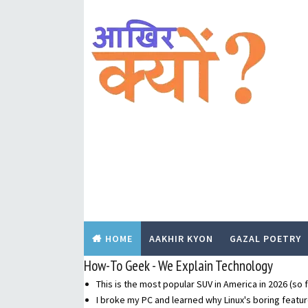
HOME
AAKHIR KYON
GAZAL POETRY
How-To Geek - We Explain Technology
This is the most popular SUV in America in 2026 (so f
I broke my PC and learned why Linux's boring featur