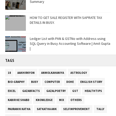
Summary
HOW TO GET SALE REGISTER WITH SAPRATE TAX
DETAILS IN BUSY.
Ledger List with PAN & GSTNo with Address using
SQL Query in Busy Accounting Software | Amit Gupta
|
TAGS
18
AAKHIRKYON
ANMOLKAHANIYA
ASTROLOGY
BIO-GRAPHY
BUSY
COMPUTER
DOHE
ENGLISH STORY
EXCEL
GAZABFACTS
GAZALPOETRY
GST
HEALTHTIPS
KABIR KE SHABD
KNOWLEDGE
MIX
OTHERS
PAURANIK KATHA
SATKATHA ANK
SELFIMPROVEMENT
TALLY