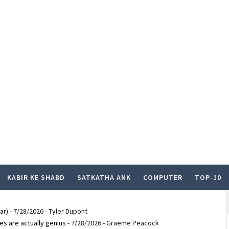
KABIR KE SHABD
SATKATHA ANK
COMPUTER
TOP-10
ar)
- 7/28/2026
- Tyler Dupont
es are actually genius
- 7/28/2026
- Graeme Peacock