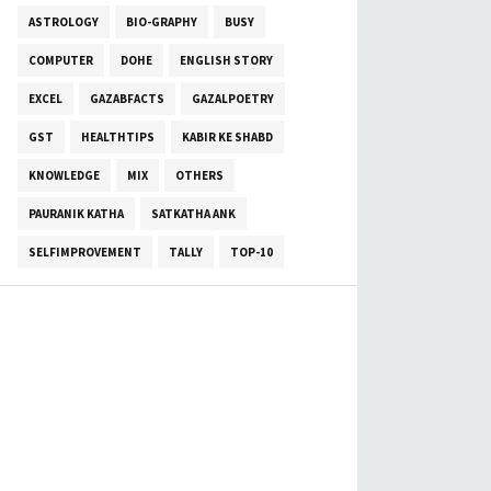
ASTROLOGY
BIO-GRAPHY
BUSY
COMPUTER
DOHE
ENGLISH STORY
EXCEL
GAZABFACTS
GAZALPOETRY
GST
HEALTHTIPS
KABIR KE SHABD
KNOWLEDGE
MIX
OTHERS
PAURANIK KATHA
SATKATHA ANK
SELFIMPROVEMENT
TALLY
TOP-10