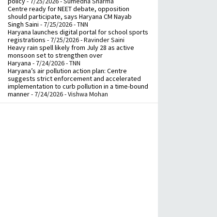
policy
- 7/25/2026
- Sumedha Sharma
Centre ready for NEET debate, opposition
should participate, says Haryana CM Nayab
Singh Saini
- 7/25/2026
- TNN
Haryana launches digital portal for school sports
registrations
- 7/25/2026
- Ravinder Saini
Heavy rain spell likely from July 28 as active
monsoon set to strengthen over
Haryana
- 7/24/2026
- TNN
Haryana’s air pollution action plan: Centre
suggests strict enforcement and accelerated
implementation to curb pollution in a time-bound
manner
- 7/24/2026
- Vishwa Mohan