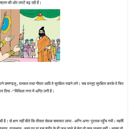
आश्रम की ओर लपटें बढ़ रही हैं।
े कमण्डलु , वल्कल तथा नीवार आदि वे सुरक्षित रखने लगे। सब वस्तुए सुरक्षित करके वे फिर
दिया -“'मिथिला नगर में अग्रि लगी है।
ी है। दो क्षण नहीं बीते कि तीसरा सेवक समाचार लाया - अग्नि अन्तः पुरतक पहुँच गयी। महर्षि
ानगर, राजभवन, अन्तःपुर या इस शरीर के ही जल जाने से मेरा तो कुछ जलता नहीं। आत्मा तो