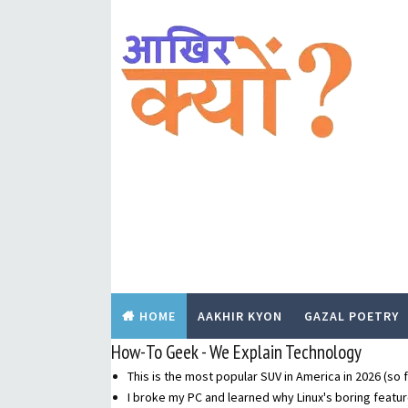
HOME
AAKHIR KYON
GAZAL POETRY
How-To Geek - We Explain Technology
This is the most popular SUV in America in 2026 (so f
I broke my PC and learned why Linux's boring featur