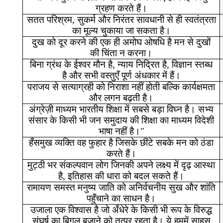
ग्रहण
करते
हैं।
सतत
परिश्रम
,
सुकर्म
और
निरंतर
सावधानी
से
ही
स्वतंत्रता
का
मूल्य
चुकाया
जा
सकता
है।
दुख
को
दूर
करने
की
एक
ही
अमोघ
ओषधि
है
मन
से
दुखों
की
चिंता
न
करना।
बिना
ग्रंथ
के
ईश्वर
मौन
है
,
न्याय
निद्रित
है
,
विज्ञान
स्तब्ध
है
और
सभी
वस्तुएँ
पूर्ण
अंधकार
में
हैं।
पराजय
से
सत्याग्रही
को
निराशा
नहीं
होती
बल्कि
कार्यक्षमता
और
लगन
बढ़ती
है।
अंग्रेज़ी
माध्यम
भारतीय
शिक्षा
में
सबसे
बड़ा
विघ्न
है।
सभ्य
संसार
के
किसी
भी
जन
समुदाय
की
शिक्षा
का
माध्यम
विदेशी
भाषा
नहीं
है।
"
हँसमुख
व्यक्ति
वह
फुहार
है
जिसके
छींटे
सबके
मन
को
ठंडा
करते
हैं।
मुट्ठी
भर
संकल्पवान
लोग
जिनकी
अपने
लक्ष्य
में
दृढ़
आस्था
है
,
इतिहास
की
धारा
को
बदल
सकते
हैं।
रामायण
समस्त
मनुष्य
जाति
को
अनिर्वचनीय
सुख
और
शांति
पहुँचाने
का
साधन
है।
उजाला
एक
विश्वास
है
जो
अँधेरे
के
किसी
भी
रूप
के
विरुद्ध
संघर्ष
का
बिगुल
बजाने
को
तत्पर
रहता
है।
ये
हममें
साहस