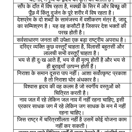
साँप
के
दाँत
में
विष
रहता
है
,
मक्खी
के
सिर
में
और
बिच्छू
की
पूँछ
में
किंतु
दुर्जन
के
पूरे
शरीर
में
विष
रहता
है।
देशप्रेम
के
दो
शब्दों
के
सामंजस्य
में
वशीकरण
मंत्र
है
,
जादू
का
सम्मिश्रण
है।
यह
वह
कसौटी
है
जिसपर
देश
भक्तों
की
परख
होती
है।
सर्वसाधारण
जनता
की
उपेक्षा
एक
बड़ा
राष्ट्रीय
अपराध
है।
दरिद्र
व्यक्ति
कुछ
वस्तुएँ
चाहता
है
,
विलासी
बहुतसी
और
लालची
सभी
वस्तुएँ
चाहता
है।
भय
से
ही
दुःख
आते
हैं
,
भय
से
ही
मृत्यु
होती
है
और
भय
से
ही
बुराइयाँ
उत्पन्न
होती
हैं।
निराशा
के
समान
दूसरा
पाप
नहीं।
आशा
सर्वोत्कृष्ट
प्रकाश
है
तो
निराशा
घोर
अंधकार
है।
विश्वास
हृदय
की
वह
कलम
है
जो
स्वर्गीय
वस्तुओं
को
चित्रित
करती
है।
नाव
जल
में
रहे
लेकिन
जल
नाव
में
नहीं
रहना
चाहिए
,
इसी
प्रकार
साधक
जग
में
रहे
लेकिन
जग
साधक
के
मन
में
नहीं
रहना
चाहिए।
जिस
राष्ट्र
में
चरित्रशीलता
नहीं
है
उसमें
कोई
योजना
काम
नहीं
कर
सकती।