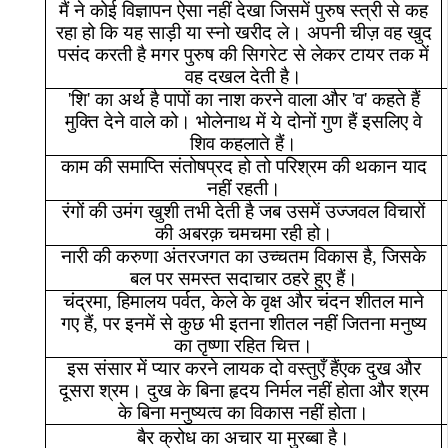
मैं
ने
कोई
विज्ञापन
ऐसा
नहीं
देखा
जिसमें
पुरुष
स्त्री
से
कह
रहा
हो
कि
यह
साड़ी
या
स्नो
खरीद
ले।
अपनी
चीज़
वह
खुद
पसंद
करती
है
मगर
पुरुष
की
सिगरेट
से
लेकर
टायर
तक
में
वह
दखल
देती
है।
'
शि
'
का
अर्थ
है
पापों
का
नाश
करने
वाला
और
'
व
'
कहते
हैं
मुक्ति
देने
वाले
को।
भोलेनाथ
में
ये
दोनों
गुण
हैं
इसलिए
वे
शिव
कहलाते
हैं।
काम
की
समाप्ति
संतोषप्रद
हो
तो
परिश्रम
की
थकान
याद
नहीं
रहती।
रंगों
की
उमंग
खुशी
तभी
देती
है
जब
उसमें
उज्जवल
विचारों
की
अबरक़
चमचमा
रही
हो।
नारी
की
करुणा
अंतरजगत
का
उच्चतम
विकास
है
,
जिसके
बल
पर
समस्त
सदाचार
ठहरे
हुए
हैं।
चंद्रमा
,
हिमालय
पर्वत
,
केले
के
वृक्ष
और
चंदन
शीतल
माने
गए
हैं
,
पर
इनमें
से
कुछ
भी
इतना
शीतल
नहीं
जितना
मनुष्य
का
तृष्णा
रहित
चित्त।
इस
संसार
में
प्यार
करने
लायक
दो
वस्तुएँ
हैंएक
दुख
और
दूसरा
श्रम।
दुख
के
बिना
हृदय
निर्मल
नहीं
होता
और
श्रम
के
बिना
मनुष्यत्व
का
विकास
नहीं
होता।
बैर
क्रोध
का
अचार
या
मुरब्बा
है।