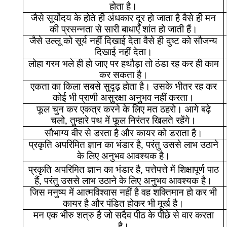
होता
है।
जैसे
सूर्योदय
के
होते
ही
अंधकार
दूर
हो
जाता
है
वैसे
ही
मन
की
प्रसन्नता
से
सारी
बाधाएँ
शांत
हो
जाती
हैं।
जैसे
उल्लू
को
सूर्य
नहीं
दिखाई
देता
वैसे
ही
दुष्ट
को
सौजन्य
दिखाई
नहीं
देता।
लोहा
गरम
भले
ही
हो
जाए
पर
हथौड़ा
तो
ठंडा
रह
कर
ही
काम
कर
सकता
है।
एकता
का
किला
सबसे
सुदृढ़
होता
है।
उसके
भीतर
रह
कर
कोई
भी
प्राणी
असुरक्षा
अनुभव
नहीं
करता।
फूल
चुन
कर
एकत्र
करने
के
लिए
मत
ठहरो।
आगे
बढ़े
चलो
,
तुम्हारे
पथ
में
फूल
निरंतर
खिलते
रहेंगे।
सौभाग्य
वीर
से
डरता
है
और
कायर
को
डराता
है।
प्रकृति
अपरिमित
ज्ञान
का
भंडार
है
,
परंतु
उससे
लाभ
उठाने
के
लिए
अनुभव
आवश्यक
है।
प्रकृति
अपरिमित
ज्ञान
का
भंडार
है
,
पत्तेपत्ते
में
शिक्षापूर्ण
पाठ
हैं
,
परंतु
उससे
लाभ
उठाने
के
लिए
अनुभव
आवश्यक
है।
जिस
मनुष्य
में
आत्मविश्वास
नहीं
है
वह
शक्तिमान
हो
कर
भी
कायर
है
और
पंडित
होकर
भी
मूर्ख
है।
मन
एक
भीरु
शत्रु
है
जो
सदैव
पीठ
के
पीछे
से
वार
करता
है।