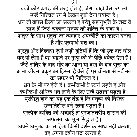
है।
बच्चे
कोरे
कपड़े
की
तरह
होते
हैं
,
जैसा
चाहो
वैसा
रंग
लो
,
उन्हें
निश्चित
रंग
में
केवल
डुबो
देना
पर्याप्त
है।
धन
तो
वापस
किया
जा
सकता
है
परंतु
सहानुभूति
के
शब्द
वे
ऋण
हैं
जिसे
चुकाना
मनुष्य
की
शक्ति
के
बाहर
है।
शत्रु
के
साथ
मृदुता
का
व्यवहार
अपकीर्ति
का
कारण
बनता
है
और
पुरुषार्थ
यश
का।
श्रद्धा
और
विश्वास
ऐसी
जड़ी
बूटियाँ
हैं
कि
जो
एक
बार
घोल
कर
पी
लेता
है
वह
चाहने
पर
मृत्यु
को
भी
पीछे
धकेल
देता
है।
जैसे
रात्रि
के
बाद
भोर
का
आना
या
दुख
के
बाद
सुख
का
आना
जीवन
चक्र
का
हिस्सा
है
वैसे
ही
प्राचीनता
से
नवीनता
का
सफ़र
भी
निश्चित
है।
धन
के
भी
पर
होते
हैं।
कभीकभी
वे
स्वयं
उड़ते
हैं
और
कभीकभी
अधिक
धन
लाने
के
लिए
उन्हें
उड़ाना
पड़ता
है।
प्रसिद्ध
होने
का
यह
एक
दंड
है
कि
मनुष्य
को
निरंतर
उन्नतिशील
बने
रहना
पड़ता
है।
प्रत्येक
व्यक्ति
की
अच्छाई
ही
प्रजातंत्रीय
शासन
की
सफलता
का
मूल
सिद्धांत
है।
अपने
अनुभव
का
साहित्य
किसी
दर्शन
के
साथ
नहीं
चलता
,
वह
अपना
दर्शन
पैदा
करता
है।