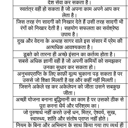
देश
सेवा
कर
सकता
है।
स्वतंत्र
वही
हो
सकता
है
जो
अपना
काम
अपने
आप
कर
लेता
है।
जिस
तरह
रंग
सादगी
को
निखार
देते
हैं
उसी
तरह
सादगी
भी
रंगों
को
निखार
देती
है।
सहयोग
सफलता
का
सर्वश्रेष्ठ
उपाय
है।
दुख
और
वेदना
के
अथाह
सागर
वाले
इस
संसार
में
प्रेम
की
अत्यधिक
आवश्यकता
है।
डूबते
को
तारना
ही
अच्छे
इंसान
का
कर्तव्य
होता
है।
सबसे
अधिक
ज्ञानी
वही
है
जो
अपनी
कमियों
को
समझकर
उनका
सुधार
कर
सकता
हो।
अनुभवप्राप्ति
के
लिए
काफ़ी
मूल्य
चुकाना
पड़
सकता
है
पर
उससे
जो
शिक्षा
मिलती
है
वह
और
कहीं
नहीं
मिलती।
जिसने
अकेले
रह
कर
अकेलेपन
को
जीता
उसने
सबकुछ
जीता।
अच्छी
योजना
बनाना
बुद्धिमानी
का
काम
है
पर
उसको
ठीक
से
पूरा
करना
धैर्य
और
परिश्रम
का।
जो
पुरुषार्थ
नहीं
करते
उन्हें
धन
,
मित्र
,
ऐश्वर्य
,
सुख
,
स्वास्थ्य
,
शांति
और
संतोष
प्राप्त
नहीं
होते।
नियम
के
बिना
और
अभिमान
के
साथ
किया
गया
तप
व्यर्थ
ही