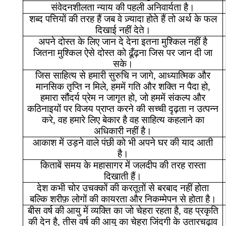
संवेदनशीलता
न्याय
की
पहली
अनिवार्यता
है।
शब्द
पत्तियों
की
तरह
हैं
जब
वे
ज़्यादा
होते
हैं
तो
अर्थ
के
फल
दिखाई
नहीं
देते।
अपने
दोस्त
के
लिए
जान
दे
देना
इतना
मुश्किल
नहीं
है
जितना
मुश्किल
ऐसे
दोस्त
को
ढूँढ़ना
जिस
पर
जान
दी
जा
सके।
जिस
साहित्य
से
हमारी
सुरुचि
न
जागे
,
आध्यात्मिक
और
मानसिक
तृप्ति
न
मिले
,
हममें
गति
और
शक्ति
न
पैदा
हो
,
हमारा
सौंदर्य
प्रेम
न
जागृत
हो
,
जो
हममें
संकल्प
और
कठिनाइयों
पर
विजय
प्राप्त
करने
की
सच्ची
दृढ़ता
न
उत्पन्न
करे
,
वह
हमारे
लिए
बेकार
है
वह
साहित्य
कहलाने
का
अधिकारी
नहीं
है।
आकाश
में
उड़ने
वाले
पंछी
को
भी
अपने
घर
की
याद
आती
है।
किताबें
समय
के
महासागर
में
जलदीप
की
तरह
रास्ता
दिखाती
हैं।
देश
कभी
चोर
उचक्कों
की
करतूतों
से
बरबाद
नहीं
होता
बल्कि
शरीफ़
लोगों
की
कायरता
और
निकम्मेपन
से
होता
है।
बीस
वर्ष
की
आयु
में
व्यक्ति
का
जो
चेहरा
रहता
है
,
वह
प्रकृति
की
देन
है
,
तीस
वर्ष
की
आयु
का
चेहरा
जिंदगी
के
उतारचढ़ाव