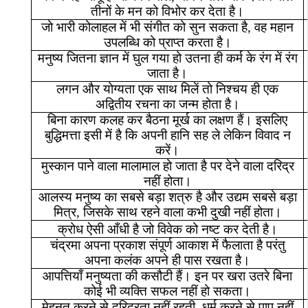
तीनों
के
मन
को
विभोर
कर
देता
है।
जो
भारी
कोलाहल
में
भी
संगीत
को
सुन
सकता
है
,
वह
महान
उपलब्धि
को
प्राप्त
करता
है।
मनुष्य
जितना
ज्ञान
में
घुल
गया
हो
उतना
ही
कर्म
के
रंग
में
रंग
जाता
है।
लगन
और
योग्यता
एक
साथ
मिलें
तो
निश्चय
ही
एक
अद्वितीय
रचना
का
जन्म
होता
है।
बिना
कारण
कलह
कर
बैठना
मूर्ख
का
लक्षण
हैं।
इसलिए
बुद्धिमत्ता
इसी
में
है
कि
अपनी
हानि
सह
ले
लेकिन
विवाद
न
करें।
मुस्कान
पाने
वाला
मालामाल
हो
जाता
है
पर
देने
वाला
दरिद्र
नहीं
होता।
आलस्य
मनुष्य
का
सबसे
बड़ा
शत्रु
है
और
उद्यम
सबसे
बड़ा
मित्र
,
जिसके
साथ
रहने
वाला
कभी
दुखी
नहीं
होता।
क्रोध
ऐसी
आँधी
है
जो
विवेक
को
नष्ट
कर
देती
है।
चंद्रमा
अपना
प्रकाश
संपूर्ण
आकाश
में
फैलाता
है
परंतु
अपना
कलंक
अपने
ही
पास
रखता
है।
आपत्तियाँ
मनुष्यता
की
कसौटी
हैं।
इन
पर
खरा
उतरे
बिना
कोई
भी
व्यक्ति
सफल
नहीं
हो
सकता।
मेहनत
करने
से
दरिद्रता
नहीं
रहती
,
धर्म
करने
से
पाप
नहीं