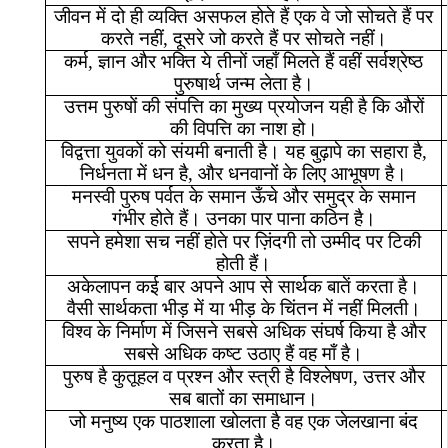
जीवन
में
दो
ही
व्यक्ति
असफल
होते
हैं
एक
वे
जो
सोचते
हैं
पर
करते
नहीं
,
दूसरे
जो
करते
हैं
पर
सोचते
नहीं।
कर्म
,
ज्ञान
और
भक्ति
ये
तीनों
जहाँ
मिलते
हैं
वहीं
सर्वश्रेष्ठ
पुरुषार्थ
जन्म
लेता
है।
उत्तम
पुरुषों
की
संपत्ति
का
मुख्य
प्रयोजन
यही
है
कि
औरों
की
विपत्ति
का
नाश
हो।
विद्वत्ता
युवकों
को
संयमी
बनाती
है।
यह
बुढ़ापे
का
सहारा
है
,
निर्धनता
में
धन
है
,
और
धनवानों
के
लिए
आभूषण
है।
मनस्वी
पुरुष
पर्वत
के
समान
ऊँचे
और
समुद्र
के
समान
गंभीर
होते
हैं।
उनका
पार
पाना
कठिन
है।
सपने
हमेशा
सच
नहीं
होते
पर
ज़िंदगी
तो
उम्मीद
पर
टिकी
होती
हैं।
अकेलापन
कई
बार
अपने
आप
से
सार्थक
बातें
करता
है।
वैसी
सार्थकता
भीड़
में
या
भीड़
के
चिंतन
में
नहीं
मिलती।
विश्व
के
निर्माण
में
जिसने
सबसे
अधिक
संघर्ष
किया
है
और
सबसे
अधिक
कष्ट
उठाए
हैं
वह
माँ
है।
पुरुष
है
कुतूहल
व
प्रश्न
और
स्त्री
है
विश्लेषण
,
उत्तर
और
सब
बातों
का
समाधान।
जो
मनुष्य
एक
पाठशाला
खोलता
है
वह
एक
जेलखाना
बंद
करता
है।