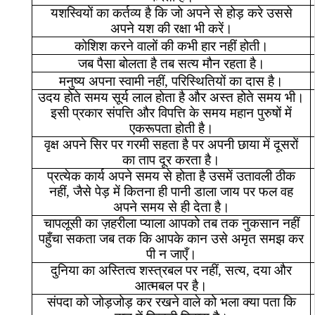
यशस्वियों
का
कर्तव्य
है
कि
जो
अपने
से
होड़
करे
उससे
अपने
यश
की
रक्षा
भी
करें।
कोशिश
करने
वालों
की
कभी
हार
नहीं
होती।
जब
पैसा
बोलता
है
तब
सत्य
मौन
रहता
है।
मनुष्य
अपना
स्वामी
नहीं
,
परिस्थितियों
का
दास
है।
उदय
होते
समय
सूर्य
लाल
होता
है
और
अस्त
होते
समय
भी।
इसी
प्रकार
संपत्ति
और
विपत्ति
के
समय
महान
पुरुषों
में
एकरूपता
होती
है।
वृक्ष
अपने
सिर
पर
गरमी
सहता
है
पर
अपनी
छाया
में
दूसरों
का
ताप
दूर
करता
है।
प्रत्येक
कार्य
अपने
समय
से
होता
है
उसमें
उतावली
ठीक
नहीं
,
जैसे
पेड़
में
कितना
ही
पानी
डाला
जाय
पर
फल
वह
अपने
समय
से
ही
देता
है।
चापलूसी
का
ज़हरीला
प्याला
आपको
तब
तक
नुकसान
नहीं
पहुँचा
सकता
जब
तक
कि
आपके
कान
उसे
अमृत
समझ
कर
पी
न
जाएँ।
दुनिया
का
अस्तित्व
शस्त्रबल
पर
नहीं
,
सत्य
,
दया
और
आत्मबल
पर
है।
संपदा
को
जोड़जोड़
कर
रखने
वाले
को
भला
क्या
पता
कि