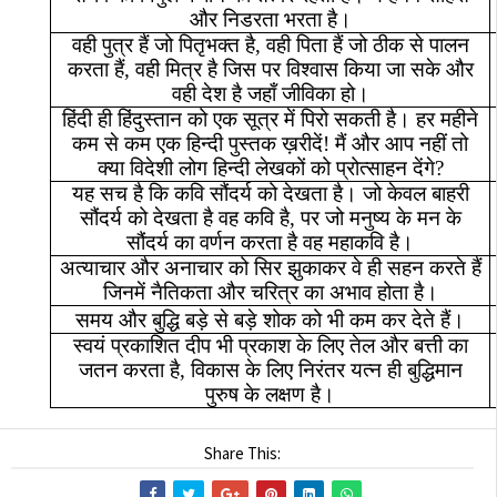
और
निडरता
भरता
है।
वही
पुत्र
हैं
जो
पितृभक्त
है
,
वही
पिता
हैं
जो
ठीक
से
पालन
करता
हैं
,
वही
मित्र
है
जिस
पर
विश्वास
किया
जा
सके
और
वही
देश
है
जहाँ
जीविका
हो।
हिंदी
ही
हिंदुस्तान
को
एक
सूत्र
में
पिरो
सकती
है।
हर
महीने
कम
से
कम
एक
हिन्दी
पुस्तक
ख़रीदें
!
मैं
और
आप
नहीं
तो
क्या
विदेशी
लोग
हिन्दी
लेखकों
को
प्रोत्साहन
देंगे
?
यह
सच
है
कि
कवि
सौंदर्य
को
देखता
है।
जो
केवल
बाहरी
सौंदर्य
को
देखता
है
वह
कवि
है
,
पर
जो
मनुष्य
के
मन
के
सौंदर्य
का
वर्णन
करता
है
वह
महाकवि
है।
अत्याचार
और
अनाचार
को
सिर
झुकाकर
वे
ही
सहन
करते
हैं
जिनमें
नैतिकता
और
चरित्र
का
अभाव
होता
है।
समय
और
बुद्धि
बड़े
से
बड़े
शोक
को
भी
कम
कर
देते
हैं।
स्वयं
प्रकाशित
दीप
भी
प्रकाश
के
लिए
तेल
और
बत्ती
का
जतन
करता
है
,
विकास
के
लिए
निरंतर
यत्न
ही
बुद्धिमान
पुरुष
के
लक्षण
है।
Share This: