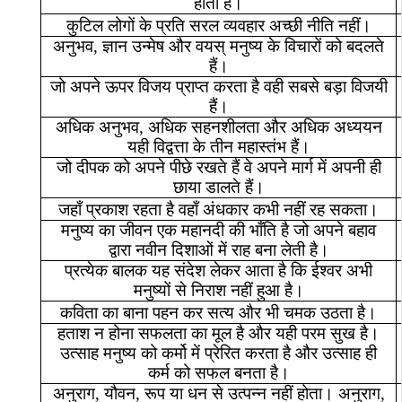
होता
है।
कुटिल
लोगों
के
प्रति
सरल
व्यवहार
अच्छी
नीति
नहीं।
अनुभव
,
ज्ञान
उन्मेष
और
वयस्
मनुष्य
के
विचारों
को
बदलते
हैं।
जो
अपने
ऊपर
विजय
प्राप्त
करता
है
वही
सबसे
बड़ा
विजयी
हैं।
अधिक
अनुभव
,
अधिक
सहनशीलता
और
अधिक
अध्ययन
यही
विद्वत्ता
के
तीन
महास्तंभ
हैं।
जो
दीपक
को
अपने
पीछे
रखते
हैं
वे
अपने
मार्ग
में
अपनी
ही
छाया
डालते
हैं।
जहाँ
प्रकाश
रहता
है
वहाँ
अंधकार
कभी
नहीं
रह
सकता।
मनुष्य
का
जीवन
एक
महानदी
की
भाँति
है
जो
अपने
बहाव
द्वारा
नवीन
दिशाओं
में
राह
बना
लेती
है।
प्रत्येक
बालक
यह
संदेश
लेकर
आता
है
कि
ईश्वर
अभी
मनुष्यों
से
निराश
नहीं
हुआ
है।
कविता
का
बाना
पहन
कर
सत्य
और
भी
चमक
उठता
है।
हताश
न
होना
सफलता
का
मूल
है
और
यही
परम
सुख
है।
उत्साह
मनुष्य
को
कर्मो
में
प्रेरित
करता
है
और
उत्साह
ही
कर्म
को
सफल
बनता
है।
अनुराग
,
यौवन
,
रूप
या
धन
से
उत्पन्न
नहीं
होता।
अनुराग
,