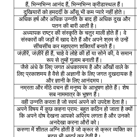
हैं
,
भिन्नभिन्न
आनंद
हैं
,
भिन्नभिन्न
क्रीडास्थल
हैं।
दुखियारों
को
हमदर्दी
के
आँसू
भी
कम
प्यारे
नहीं
होते।
अधिक
हर्ष
और
अधिक
उन्नति
के
बाद
ही
अधिक
दुख
और
पतन
की
बारी
आती
है।
अध्यापक
राष्ट्र
की
संस्कृति
के
चतुर
माली
होते
हैं।
वे
संस्कारों
की
जड़ों
में
खाद
देते
हैं
और
अपने
श्रम
से
उन्हें
सींचसींच
कर
महाप्राण
शक्तियाँ
बनाते
हैं।
जंज़ीरें
,
जंज़ीरें
ही
हैं
,
चाहे
वे
लोहे
की
हों
या
सोने
की
,
वे
समान
रूप
से
तुम्हें
गुलाम
बनाती
हैं।
जैसे
अंधे
के
लिए
जगत
अंधकारमय
है
और
आँखों
वाले
के
लिए
प्रकाशमय
है
वैसे
ही
अज्ञानी
के
लिए
जगत
दुखदायक
है
और
ज्ञानी
के
लिए
आनंदमय।
नम्रता
और
मीठे
वचन
ही
मनुष्य
के
आभूषण
होते
हैं।
शेष
सब
नाममात्र
के
भूषण
हैं।
वही
उन्नति
करता
है
जो
स्वयं
अपने
को
उपदेश
देता
है।
अपने
विषय
में
कुछ
कहना
प्राय
:
बहुत
कठिन
हो
जाता
है
क्यों
कि
अपने
दोष
देखना
आपको
अप्रिय
लगता
है
और
उनको
अनदेखा
करना
औरों
को।
करुणा
में
शीतल
अग्नि
होती
है
जो
क्रूर
से
क्रूर
व्यक्ति
का
हृदय
भी
आर्द्र
कर
देती
है।