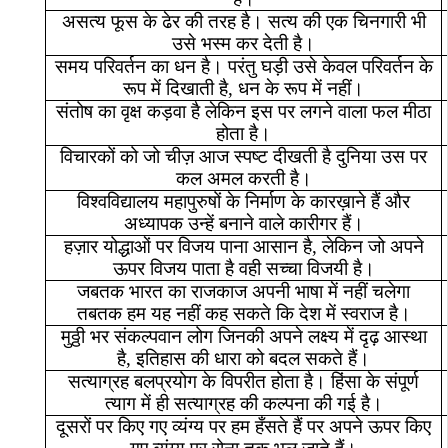
असत्य
फूस
के
ढेर
की
तरह
है।
सत्य
की
एक
चिनगारी
भी
उसे
भस्म
कर
देती
है।
समय
परिवर्तन
का
धन
है।
परंतु
घड़ी
उसे
केवल
परिवर्तन
के
रूप
में
दिखाती
है
,
धन
के
रूप
में
नहीं।
संतोष
का
वृक्ष
कड़वा
है
लेकिन
इस
पर
लगने
वाला
फल
मीठा
होता
है।
विचारकों
को
जो
चीज़
आज
स्पष्ट
दीखती
है
दुनिया
उस
पर
कल
अमल
करती
है।
विश्वविद्यालय
महापुरुषों
के
निर्माण
के
कारख़ाने
हैं
और
अध्यापक
उन्हें
बनाने
वाले
कारीगर
हैं।
हज़ार
योद्धाओं
पर
विजय
पाना
आसान
है
,
लेकिन
जो
अपने
ऊपर
विजय
पाता
है
वही
सच्चा
विजयी
है।
जबतक
भारत
का
राजकाज
अपनी
भाषा
में
नहीं
चलेगा
तबतक
हम
यह
नहीं
कह
सकते
कि
देश
में
स्वराज
है।
मुठ्ठी
भर
संकल्पवान
लोग
जिनकी
अपने
लक्ष्य
में
दृढ़
आस्था
है
,
इतिहास
की
धारा
को
बदल
सकते
हैं।
सत्याग्रह
बलप्रयोग
के
विपरीत
होता
है।
हिंसा
के
संपूर्ण
त्याग
में
ही
सत्याग्रह
की
कल्पना
की
गई
है।
दूसरों
पर
किए
गए
व्यंग्य
पर
हम
हँसते
हैं
पर
अपने
ऊपर
किए