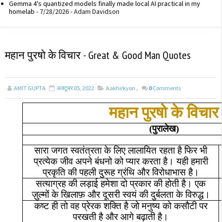
Gemma 4's quantized models finally made local AI practical in my
homelab
- 7/28/2026
- Adam Davidson
महान पुरषो के विचार - Great & Good Man Quotes
AMIT GUPTA
अक्टूबर 05, 2022
Aakhirkyon
,
0
Comments
महान पुरषो के
विचार
(
पुरालेख
)
सारा
जगत
स्वतंत्रता
के
लिए
लालायित
रहता
है
फिर
भी
प्रत्येक
जीव
अपने
बंधनो
को
प्यार
करता
है।
यही
हमारी
प्रकृति
की
पहली
दुरूह
ग्रंथि
और
विरोधाभास
है।
सत्याग्रह
की
लड़ाई
हमेशा
दो
प्रकार
की
होती
है।
एक
ज़ुल्मों
के
खिलाफ़
और
दूसरी
स्वयं
की
दुर्बलता
के
विरुद्ध।
कष्ट
ही
तो
वह
प्रेरक
शक्ति
है
जो
मनुष्य
को
कसौटी
पर
परखती
है
और
आगे
बढ़ाती
है।