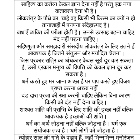
साहित्य
का
कर्तव्य
केवल
ज्ञान
देना
नहीं
है
परंतु
एक
नया
वातावरण
देना
भी
है।
लोकतंत्र
के
पौधे
का
,
चाहे
वह
किसी
भी
किस्म
का
क्यों
न
हो
तानाशाही
में
पनपना
संदेहास्पद
है।
बाधाएँ
व्यक्ति
की
परीक्षा
होती
हैं।
उनसे
उत्साह
बढ़ना
चाहिए
,
मंद
नहीं
पड़ना
चाहिए।
सहिष्णुता
और
समझदारी
संसदीय
लोकतंत्र
के
लिए
उतने
ही
आवश्यक
है
जितने
संतुलन
और
मर्यादित
चेतना।
जिस
प्रकार
रात्रि
का
अंधकार
केवल
सूर्य
दूर
कर
सकता
है
,
उसी
प्रकार
मनुष्य
की
विपत्ति
को
केवल
ज्ञान
दूर
कर
सकता
है।
धर्म
करते
हुए
मर
जाना
अच्छा
है
पर
पाप
करते
हुए
विजय
प्राप्त
करना
अच्छा
नहीं।
दंड
द्वारा
प्रजा
की
रक्षा
करनी
चाहिए
लेकिन
बिना
कारण
किसी
को
दंड
नहीं
देना
चाहिए।
शाश्वत
शांति
की
प्राप्ति
के
लिए
शांति
की
इच्छा
नहीं
बल्कि
आवश्यक
है
इच्छाओं
की
शांति।
धर्म
का
अर्थ
तोड़ना
नहीं
बल्कि
जोड़ना
है।
धर्म
एक
संयोजक
तत्व
है।
धर्म
लोगों
को
जोड़ता
है।
त्योहार
साल
की
गति
के
पड़ाव
हैं
,
जहाँ
भिन्नभिन्न
मनोरंजन