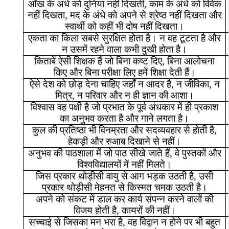
आँख
के
अंधे
को
दुनिया
नहीं
दिखती
,
काम
के
अंधे
को
विवेक
नहीं
दिखता
,
मद
के
अंधे
को
अपने
से
श्रेष्ठ
नहीं
दिखता
और
स्वार्थी
को
कहीं
भी
दोष
नहीं
दिखता।
एकता
का
किला
सबसे
सुरक्षित
होता
है।
न
वह
टूटता
है
और
न
उसमें
रहने
वाला
कभी
दुखी
होता
है।
किताबें
ऐसी
शिक्षक
हैं
जो
बिना
कष्ट
दिए
,
बिना
आलोचना
किए
और
बिना
परीक्षा
लिए
हमें
शिक्षा
देती
हैं।
ऐसे
देश
को
छोड़
देना
चाहिए
जहाँ
न
आदर
है
,
न
जीविका
,
न
मित्र
,
न
परिवार
और
न
ही
ज्ञान
की
आशा।
विश्वास
वह
पक्षी
है
जो
प्रभात
के
पूर्व
अंधकार
में
ही
प्रकाश
का
अनुभव
करता
है
और
गाने
लगता
है।
कुल
की
प्रतिष्ठा
भी
विनम्रता
और
सदव्यवहार
से
होती
है
,
हेकड़ी
और
रुआब
दिखाने
से
नहीं।
अनुभव
की
पाठशाला
में
जो
पाठ
सीखे
जाते
हैं
,
वे
पुस्तकों
और
विश्वविद्यालयों
में
नहीं
मिलते।
जिस
प्रकार
थोड़ीसी
वायु
से
आग
भड़क
उठती
है
,
उसी
प्रकार
थोड़ीसी
मेहनत
से
किस्मत
चमक
उठती
है।
अपने
को
संकट
में
डाल
कर
कार्य
संपन्न
करने
वालों
की
विजय
होती
है
,
कायरों
की
नहीं।
सच्चाई
से
जिसका
मन
भरा
है
,
वह
विद्वान
न
होने
पर
भी
बहुत