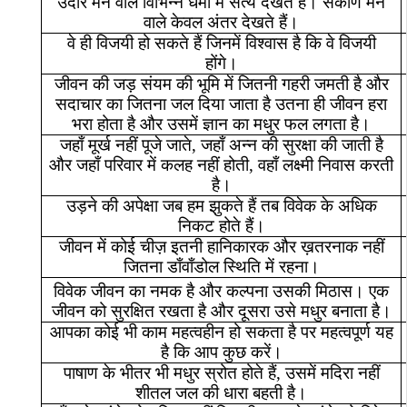
उदार
मन
वाले
विभिन्न
धर्मों
में
सत्य
देखते
हैं।
संकीर्ण
मन
वाले
केवल
अंतर
देखते
हैं।
वे
ही
विजयी
हो
सकते
हैं
जिनमें
विश्वास
है
कि
वे
विजयी
होंगे।
जीवन
की
जड़
संयम
की
भूमि
में
जितनी
गहरी
जमती
है
और
सदाचार
का
जितना
जल
दिया
जाता
है
उतना
ही
जीवन
हरा
भरा
होता
है
और
उसमें
ज्ञान
का
मधुर
फल
लगता
है।
जहाँ
मूर्ख
नहीं
पूजे
जाते
,
जहाँ
अन्न
की
सुरक्षा
की
जाती
है
और
जहाँ
परिवार
में
कलह
नहीं
होती
,
वहाँ
लक्ष्मी
निवास
करती
है।
उड़ने
की
अपेक्षा
जब
हम
झुकते
हैं
तब
विवेक
के
अधिक
निकट
होते
हैं।
जीवन
में
कोई
चीज़
इतनी
हानिकारक
और
ख़तरनाक
नहीं
जितना
डाँवाँडोल
स्थिति
में
रहना।
विवेक
जीवन
का
नमक
है
और
कल्पना
उसकी
मिठास।
एक
जीवन
को
सुरक्षित
रखता
है
और
दूसरा
उसे
मधुर
बनाता
है।
आपका
कोई
भी
काम
महत्वहीन
हो
सकता
है
पर
महत्वपूर्ण
यह
है
कि
आप
कुछ
करें।
पाषाण
के
भीतर
भी
मधुर
स्रोत
होते
हैं
,
उसमें
मदिरा
नहीं
शीतल
जल
की
धारा
बहती
है।