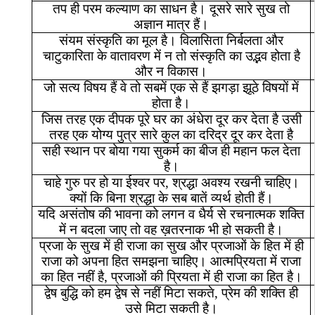
तप
ही
परम
कल्याण
का
साधन
है।
दूसरे
सारे
सुख
तो
अज्ञान
मात्र
हैं।
संयम
संस्कृति
का
मूल
है।
विलासिता
निर्बलता
और
चाटुकारिता
के
वातावरण
में
न
तो
संस्कृति
का
उद्भव
होता
है
और
न
विकास।
जो
सत्य
विषय
हैं
वे
तो
सबमें
एक
से
हैं
झगड़ा
झूठे
विषयों
में
होता
है।
जिस
तरह
एक
दीपक
पूरे
घर
का
अंधेरा
दूर
कर
देता
है
उसी
तरह
एक
योग्य
पुत्र
सारे
कुल
का
दरिद्र
दूर
कर
देता
है
सही
स्थान
पर
बोया
गया
सुकर्म
का
बीज
ही
महान
फल
देता
है।
चाहे
गुरु
पर
हो
या
ईश्वर
पर
,
श्रद्धा
अवश्य
रखनी
चाहिए।
क्यों
कि
बिना
श्रद्धा
के
सब
बातें
व्यर्थ
होती
हैं।
यदि
असंतोष
की
भावना
को
लगन
व
धैर्य
से
रचनात्मक
शक्ति
में
न
बदला
जाए
तो
वह
ख़तरनाक
भी
हो
सकती
है।
प्रजा
के
सुख
में
ही
राजा
का
सुख
और
प्रजाओं
के
हित
में
ही
राजा
को
अपना
हित
समझना
चाहिए।
आत्मप्रियता
में
राजा
का
हित
नहीं
है
,
प्रजाओं
की
प्रियता
में
ही
राजा
का
हित
है।
द्वेष
बुद्धि
को
हम
द्वेष
से
नहीं
मिटा
सकते
,
प्रेम
की
शक्ति
ही
उसे
मिटा
सकती
है।