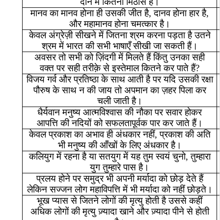
दान
में
कितनी
मिठास
है।
मानव
का
मानव
होना
ही
उसकी
जीत
है
,
दानव
होना
हार
है
,
और
महामानव
होना
चमत्कार
है।
केवल
अंग्रेज़ी
सीखने
में
जितना
श्रम
करना
पड़ता
है
उतने
श्रम
में
भारत
की
सभी
भाषाएँ
सीखी
जा
सकती
हैं।
अवसर
तो
सभी
को
ज़िंदगी
में
मिलते
हैं
किंतु
उनका
सही
वक्त
पर
सही
तरीक़े
से
इस्तेमाल
कितने
कर
पाते
हैं
?
विजय
गर्व
और
प्रतिष्ठा
के
साथ
आती
है
पर
यदि
उसकी
रक्षा
पौरुष
के
साथ
न
की
जाय
तो
अपमान
का
ज़हर
पिला
कर
चली
जाती
है।
धैर्यवान
मनुष्य
आत्मविश्वास
की
नौका
पर
सवार
होकर
आपत्ति
की
नदियों
को
सफलतापूर्वक
पार
कर
जाते
हैं।
केवल
प्रकाश
का
अभाव
ही
अंधकार
नहीं
,
प्रकाश
की
अति
भी
मनुष्य
की
आँखों
के
लिए
अंधकार
है।
कलियुग
में
रहना
है
या
सतयुग
में
यह
तुम
स्वयं
चुनो
,
तुम्हारा
युग
तुम्हारे
पास
है।
प्रलय
होने
पर
समुद्र
भी
अपनी
मर्यादा
को
छोड़
देते
हैं
लेकिन
सज्जन
लोग
महाविपत्ति
में
भी
मर्यादा
को
नहीं
छोड़ते।
भूख
प्यास
से
जितने
लोगों
की
मृत्यु
होती
है
उससे
कहीं
अधिक
लोगों
की
मृत्यु
ज़्यादा
खाने
और
ज़्यादा
पीने
से
होती