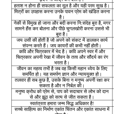
हताश
न
होना
ही
सफलता
का
मूल
है
और
यही
परम
सुख
है।
मित्रों
का
उपहास
करना
उनके
पावन
प्रेम
को
खंडित
करना
है।
नेकी
से
विमुख
हो
जाना
और
बदी
करना
नि
:
संदेह
बुरा
है
,
मगर
सामने
हँस
कर
बोलना
और
पीछे
चुगलखोरी
करना
उससे
भी
बुरा
है।
जय
उसी
की
होती
है
जो
अपने
को
संकट
में
डालकर
कार्य
संपन्न
करते
हैं।
जय
कायरों
की
कभी
नहीं
होती।
कवि
और
चित्रकार
में
भेद
है।
कवि
अपने
स्वर
में
और
चित्रकार
अपनी
रेखा
में
जीवन
के
तत्व
और
सौंदर्य
का
रंग
भरता
है।
जीवन
का
महत्व
तभी
है
जब
वह
किसी
महान
ध्येय
के
लिए
समर्पित
हो।
यह
समर्पण
ज्ञान
और
न्याययुक्त
हो।
तलवार
ही
सब
कुछ
है
,
उसके
बिना
न
मनुष्य
अपनी
रक्षा
कर
सकता
है
और
न
निर्बल
की।
मनुष्य
क्रोध
को
प्रेम
से
,
पाप
को
सदाचार
से
लोभ
को
दान
से
और
झूठ
को
सत्य
से
जीत
सकता
है।
स्वतंत्रता
हमारा
जन्म
सिद्ध
अधिकार
है
!
सच्चे
साहित्य
का
निर्माण
एकांत
चिंतन
और
एकांत
साधना
में