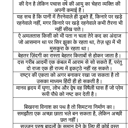
की
देन
है
लेकिन
पचास
वर्ष
की
आयु
का
चेहरा
व्यक्ति
की
अपनी
कमाई
है।
यह
सच
है
कि
पानी
में
तैरनेवाले
ही
डूबते
हैं
,
किनारे
पर
खड़े
रहनेवाले
नहीं
,
मगर
किनारे
पर
खड़े
रहनेवाले
कभी
तैरना
भी
नहीं
सीख
पाते।
ऐ
अमलतास
किसी
को
भी
पता
न
चला
तेरे
कद
का
अंदाज
जो
आसमान
था
पर
सिर
झुका
के
रहता
था
,
तेज़
धूप
में
भी
मुसकुरा
के
रहता
था।
बेहतर
ज़िंदगी
का
रास्ता
बेहतर
किताबों
से
होकर
जाता
है।
दस
गरीब
आदमी
एक
कंबल
में
आराम
से
सो
सकते
हैं
,
परंतु
दो
राजा
एक
ही
राज्य
में
इकट्ठे
नहीं
रह
सकते।
राष्ट्र
की
एकता
को
अगर
बनाकर
रखा
जा
सकता
है
तो
उसका
माध्यम
हिंदी
ही
हो
सकती
है।
मानव
हृदय
में
घृणा
,
लोभ
और
द्वेष
वह
विषैली
घास
हैं
जो
प्रेम
रूपी
पौधे
को
नष्ट
कर
देती
है।
बिखरना
विनाश
का
पथ
है
तो
सिमटना
निर्माण
का।
समझौता
एक
अच्छा
छाता
भले
बन
सकता
है
,
लेकिन
अच्छी
छत
नहीं।
सज्जन
पुरुष
बादलों
के
समान
देने
के
लिए
ही
कोई
वस्तु