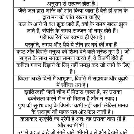
अनुराग
से
उत्पन्न
होता
है।
जैसे
जल
द्वारा
अग्नि
को
शांत
किया
जाता
है
वैसे
ही
ज्ञान
के
द्वारा
मन
को
शांत
रखना
चाहिए।
फल
के
आने
से
वृक्ष
झुक
जाते
हैं
,
वर्षा
के
समय
बादल
झुक
जाते
हैं
,
संपत्ति
के
समय
सज्जन
भी
नम्र
होते
हैं।
परोपकारियों
का
स्वभाव
ही
ऐसा
है।
प्रकृति
,
समय
और
धैर्य
ये
तीन
हर
दर्द
की
दवा
हैं।
कष्ट
और
विपत्ति
मनुष्य
को
शिक्षा
देने
वाले
श्रेष्ठ
गुण
हैं।
जो
साहस
के
साथ
उनका
सामना
करते
हैं
,
वे
विजयी
होते
हैं।
कविता
गाकर
रिझाने
के
लिए
नहीं
समझ
कर
खो
जाने
के
लिए
है।
विद्वत्ता
अच्छे
दिनों
में
आभूषण
,
विपत्ति
में
सहायक
और
बुढ़ापे
में
संचित
धन
है।
ख़ातिरदारी
जैसी
चीज़
में
मिठास
ज़रूर
है
,
पर
उसका
ढकोसला
करने
में
न
तो
मिठास
है
और
न
स्वाद।
पुष्प
की
सुगंध
वायु
के
विपरीत
कभी
नहीं
जाती
लेकिन
मानव
के
सदगुण
की
महक
सब
ओर
फैल
जाती
है।
कलाकार
प्रकृति
का
प्रेमी
है
अत
:
वह
उसका
दास
भी
है
और
स्वामी
भी।
रंग
में
वह
जादू
है
जो
रंगने
वाले
,
भीगने
वाले
और
देखने
वाले