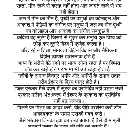
रहता
,
मौन
रहने
से
कलह
नहीं
होता
और
जागते
रहने
से
भय
नहीं
होता।
जल
में
मीन
का
मौन
है
,
पृथ्वी
पर
पशुओं
का
कोलाहल
और
आकाश
में
पंछियों
का
संगीत
पर
मनुष्य
में
जल
का
मौन
पृथ्वी
का
कोलाहल
और
आकाश
का
संगीत
सबकुछ
है।
कविता
वह
सुरंग
है
जिसमें
से
गुज़र
कर
मनुष्य
एक
विश्व
को
छोड़
कर
दूसरे
विश्व
में
प्रवेश
करता
है।
चरित्रहीन
शिक्षा
,
मानवता
विहीन
विज्ञान
और
नैतिकता
विहीन
व्यापार
ख़तरनाक
होते
हैं।
भाग्य
के
भरोसे
बैठे
रहने
पर
भाग्य
सोया
रहता
है
पर
हिम्मत
बाँध
कर
खड़े
होने
पर
भाग्य
भी
उठ
खड़ा
होता
है।
ग़रीबों
के
समान
विनम्र
अमीर
और
अमीरों
के
समान
उदार
ग़रीब
ईश्वर
के
प्रिय
पात्र
होते
हैं।
जिस
प्रकार
मैले
दर्पण
में
सूरज
का
प्रतिबिंब
नहीं
पड़ता
उसी
प्रकार
मलिन
अंत
:
करण
में
ईश्वर
के
प्रकाश
का
प्रतिबिंब
नहीं
पड़
सकता।
मिलने
पर
मित्र
का
आदर
करो
,
पीठ
पीछे
प्रशंसा
करो
और
आवश्यकता
के
समय
उसकी
मदद
करो।
जैसे
छोटासा
तिनका
हवा
का
रुख
बताता
है
वैसे
ही
मामूली
घटनाएँ
मनुष्य
के
हृदय
की
वृत्ति
को
बताती
हैं।