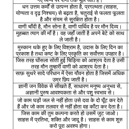
गए
व्यंग्य
पर
रोना
तक
भूल
जाते
हैं।
धन
उत्तम
कर्मों
से
उत्पन्न
होता
है
,
प्रगल्भता
(
साहस
,
योग्यता
व
दृढ़
निश्चय
)
से
बढ़ता
है
,
चतुराई
से
फलता
फूलता
है
और
संयम
से
सुरक्षित
होता
है।
वाणी
चाँदी
है
,
मौन
सोना
है
,
वाणी
पार्थिव
है
पर
मौन
दिव्य।
मुहब्बत
त्याग
की
माँ
है।
वह
जहाँ
जाती
है
अपने
बेटे
को
साथ
ले
जाती
है।
मुस्कान
थके
हुए
के
लिए
विश्राम
है
,
उदास
के
लिए
दिन
का
प्रकाश
है
तथा
कष्ट
के
लिए
प्रकृति
का
सर्वोत्तम
उपहार
है।
जिस
तरह
घोंसला
सोती
हुई
चिड़िया
को
आश्रय
देता
है
उसी
तरह
मौन
तुम्हारी
वाणी
को
आश्रय
देता
है।
साफ़
सुथरे
सादे
परिधान
में
ऐसा
यौवन
होता
है
जिसमें
अधिक
उम्र
छिप
जाती
है।
ज्ञानी
जन
विवेक
से
सीखते
हैं
,
साधारण
मनुष्य
अनुभव
से
,
अज्ञानी
पुरुष
आवश्यकता
से
और
पशु
स्वभाव
से।
जो
काम
घड़ों
जल
से
नहीं
होता
उसे
दवा
के
दो
घूँट
कर
देते
हैं
और
जो
काम
तलवार
से
नहीं
होता
वह
काँटा
कर
देता
है।
जिस
काम
की
तुम
कल्पना
करते
हो
उसमें
जुट
जाओ।
साहस
में
प्रतिभा
,
शक्ति
और
जादू
है।
साहस
से
काम
शुरु
करो
पूरा
अवश्य
होगा।