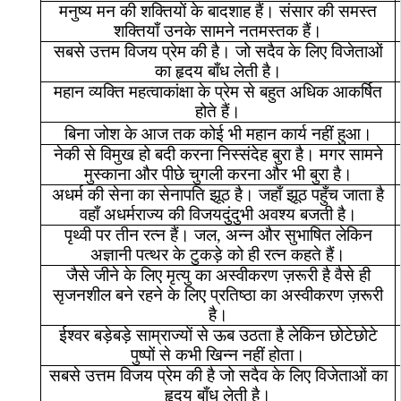
मनुष्य
मन
की
शक्तियों
के
बादशाह
हैं।
संसार
की
समस्त
शक्तियाँ
उनके
सामने
नतमस्तक
हैं।
सबसे
उत्तम
विजय
प्रेम
की
है।
जो
सदैव
के
लिए
विजेताओं
का
हृदय
बाँध
लेती
है।
महान
व्यक्ति
महत्वाकांक्षा
के
प्रेम
से
बहुत
अधिक
आकर्षित
होते
हैं।
बिना
जोश
के
आज
तक
कोई
भी
महान
कार्य
नहीं
हुआ।
नेकी
से
विमुख
हो
बदी
करना
निस्संदेह
बुरा
है।
मगर
सामने
मुस्काना
और
पीछे
चुगली
करना
और
भी
बुरा
है।
अधर्म
की
सेना
का
सेनापति
झूठ
है।
जहाँ
झूठ
पहुँच
जाता
है
वहाँ
अधर्मराज्य
की
विजयदुंदुभी
अवश्य
बजती
है।
पृथ्वी
पर
तीन
रत्न
हैं।
जल
,
अन्न
और
सुभाषित
लेकिन
अज्ञानी
पत्थर
के
टुकड़े
को
ही
रत्न
कहते
हैं।
जैसे
जीने
के
लिए
मृत्यु
का
अस्वीकरण
ज़रूरी
है
वैसे
ही
सृजनशील
बने
रहने
के
लिए
प्रतिष्ठा
का
अस्वीकरण
ज़रूरी
है।
ईश्वर
बड़ेबड़े
साम्राज्यों
से
ऊब
उठता
है
लेकिन
छोटेछोटे
पुष्पों
से
कभी
खिन्न
नहीं
होता।
सबसे
उत्तम
विजय
प्रेम
की
है
जो
सदैव
के
लिए
विजेताओं
का
हृदय
बाँध
लेती
है।