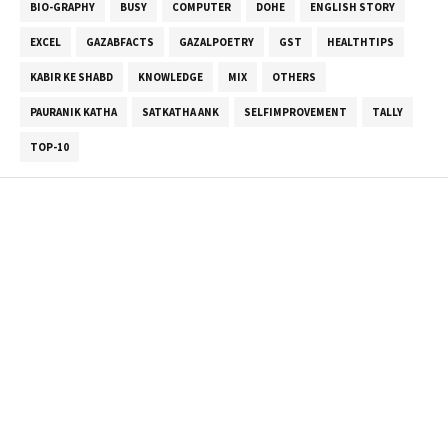
BIO-GRAPHY
BUSY
COMPUTER
DOHE
ENGLISH STORY
EXCEL
GAZABFACTS
GAZALPOETRY
GST
HEALTHTIPS
KABIR KE SHABD
KNOWLEDGE
MIX
OTHERS
PAURANIK KATHA
SATKATHA ANK
SELFIMPROVEMENT
TALLY
TOP-10