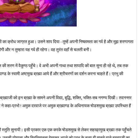
का क्रोध जाग्रत हुआ। उसने शाप दिया - तुम्हें अपनी निष्कामता का गर्व है और मुझ शरणागता
होगी और न तुम्हारा यह गर्व ही रहेगा। वह तुरंत वहाँ से चलती बनी।
न की शरण में वैकुण्ठ पहुँचे। वे अभी अपनी गाथा तथा शापादि कों बात सुना ही रहे थे, तब तक
्माण्ड के स्वामी अष्टमुख ब्रह्मा आये हैं और श्रीचरणों का दर्शन करना चाहते हैं। प्रभु की
। ब्रह्माजी को इन ब्रह्मा के सामने अपनी विद्या, बुद्धि, शक्ति, भक्ति-सब नगण्य दिखी। तदनन्तर
पाल ने कहा-प्रभो ! अमुक दरवाजे पर अमुक ब्रह्माण्ड के अधिनायक षोडशमुख ब्रह्मा उपस्थित हैं
्रेणी की स्तुति सुनायी। इसी प्रकार एक एक करके षोडशमुख से लेकर सहख्रमुख ब्रह्मा तक पहुँचते
गये। उनकी योग्यता और निरभिमानता देखकर अपने को प्रभु के तुल्य ही मानने वाले ब्रह्माजी का