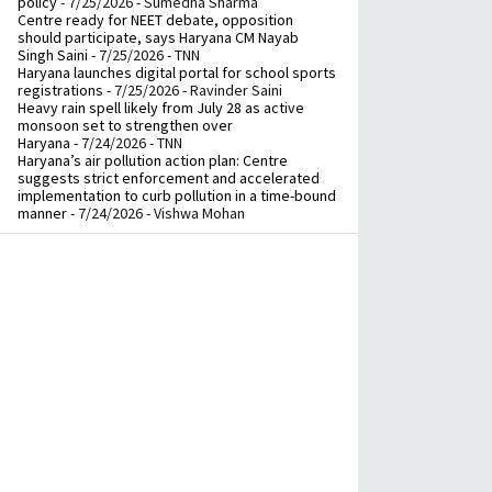
policy
- 7/25/2026
- Sumedha Sharma
Centre ready for NEET debate, opposition
should participate, says Haryana CM Nayab
Singh Saini
- 7/25/2026
- TNN
Haryana launches digital portal for school sports
registrations
- 7/25/2026
- Ravinder Saini
Heavy rain spell likely from July 28 as active
monsoon set to strengthen over
Haryana
- 7/24/2026
- TNN
Haryana’s air pollution action plan: Centre
suggests strict enforcement and accelerated
implementation to curb pollution in a time-bound
manner
- 7/24/2026
- Vishwa Mohan