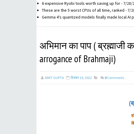
6 expensive Ryobi tools worth saving up for
- 7/28/
These are the 5 worst CPUs of all time, ranked
- 7/2
Gemma 4's quantized models finally made local AI p
अभिमान का पाप ( ब्रह्माजी का 
arrogance of Brahmaji)
AMIT GUPTA
दिसंबर 19, 2022
0
Comments
(ब
ह
ब