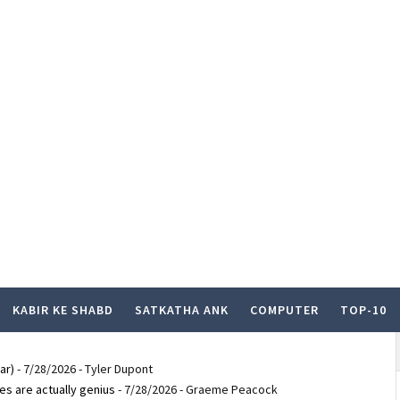
KABIR KE SHABD
SATKATHA ANK
COMPUTER
TOP-10
ar)
- 7/28/2026
- Tyler Dupont
es are actually genius
- 7/28/2026
- Graeme Peacock