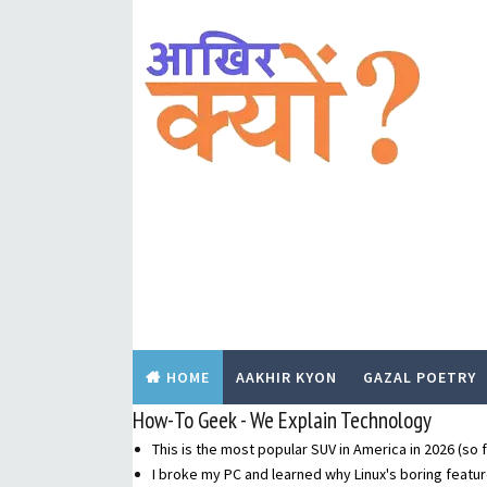
HOME
AAKHIR KYON
GAZAL POETRY
How-To Geek - We Explain Technology
This is the most popular SUV in America in 2026 (so f
I broke my PC and learned why Linux's boring featur