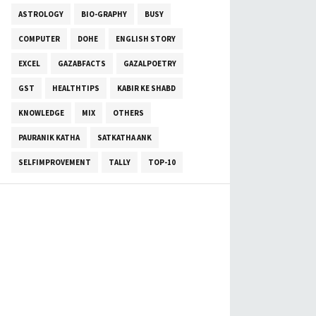
ASTROLOGY
BIO-GRAPHY
BUSY
COMPUTER
DOHE
ENGLISH STORY
EXCEL
GAZABFACTS
GAZALPOETRY
GST
HEALTHTIPS
KABIR KE SHABD
KNOWLEDGE
MIX
OTHERS
PAURANIK KATHA
SATKATHA ANK
SELFIMPROVEMENT
TALLY
TOP-10