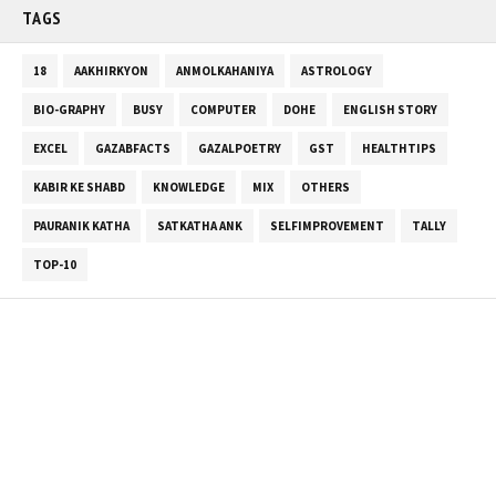
TAGS
18
AAKHIRKYON
ANMOLKAHANIYA
ASTROLOGY
BIO-GRAPHY
BUSY
COMPUTER
DOHE
ENGLISH STORY
EXCEL
GAZABFACTS
GAZALPOETRY
GST
HEALTHTIPS
KABIR KE SHABD
KNOWLEDGE
MIX
OTHERS
PAURANIK KATHA
SATKATHA ANK
SELFIMPROVEMENT
TALLY
TOP-10