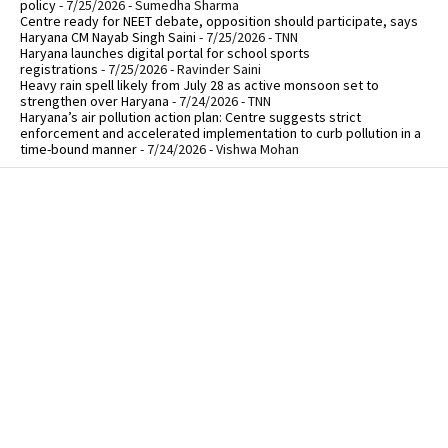
policy
- 7/25/2026
- Sumedha Sharma
Centre ready for NEET debate, opposition should participate, says
Haryana CM Nayab Singh Saini
- 7/25/2026
- TNN
Haryana launches digital portal for school sports
registrations
- 7/25/2026
- Ravinder Saini
Heavy rain spell likely from July 28 as active monsoon set to
strengthen over Haryana
- 7/24/2026
- TNN
Haryana’s air pollution action plan: Centre suggests strict
enforcement and accelerated implementation to curb pollution in a
time-bound manner
- 7/24/2026
- Vishwa Mohan