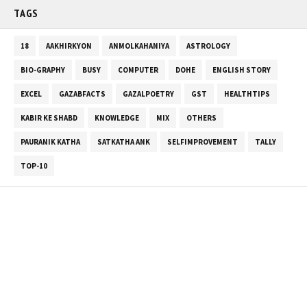
TAGS
18
AAKHIRKYON
ANMOLKAHANIYA
ASTROLOGY
BIO-GRAPHY
BUSY
COMPUTER
DOHE
ENGLISH STORY
EXCEL
GAZABFACTS
GAZALPOETRY
GST
HEALTHTIPS
KABIR KE SHABD
KNOWLEDGE
MIX
OTHERS
PAURANIK KATHA
SATKATHA ANK
SELFIMPROVEMENT
TALLY
TOP-10