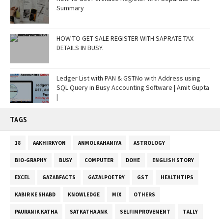
Summary
HOW TO GET SALE REGISTER WITH SAPRATE TAX
DETAILS IN BUSY.
Ledger List with PAN & GSTNo with Address using
SQL Query in Busy Accounting Software | Amit Gupta
|
TAGS
18
AAKHIRKYON
ANMOLKAHANIYA
ASTROLOGY
BIO-GRAPHY
BUSY
COMPUTER
DOHE
ENGLISH STORY
EXCEL
GAZABFACTS
GAZALPOETRY
GST
HEALTHTIPS
KABIR KE SHABD
KNOWLEDGE
MIX
OTHERS
PAURANIK KATHA
SATKATHA ANK
SELFIMPROVEMENT
TALLY