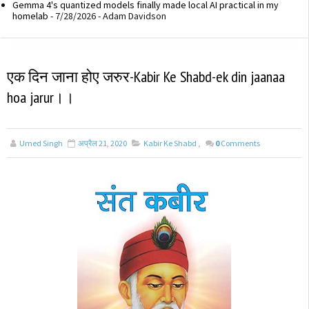
Gemma 4's quantized models finally made local AI practical in my
homelab
- 7/28/2026
- Adam Davidson
एक दिन जाना होए जरुर-Kabir Ke Shabd-ek din jaanaa
hoa jarur।।
Umed Singh
अप्रैल 21, 2020
Kabir Ke Shabd
,
0
Comments