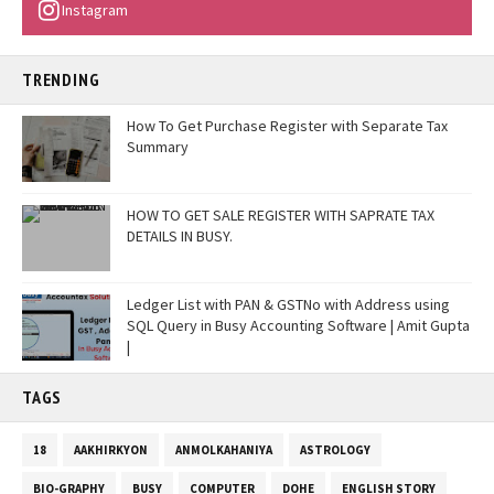
Instagram
TRENDING
How To Get Purchase Register with Separate Tax
Summary
HOW TO GET SALE REGISTER WITH SAPRATE TAX
DETAILS IN BUSY.
Ledger List with PAN & GSTNo with Address using
SQL Query in Busy Accounting Software | Amit Gupta
|
TAGS
18
AAKHIRKYON
ANMOLKAHANIYA
ASTROLOGY
BIO-GRAPHY
BUSY
COMPUTER
DOHE
ENGLISH STORY