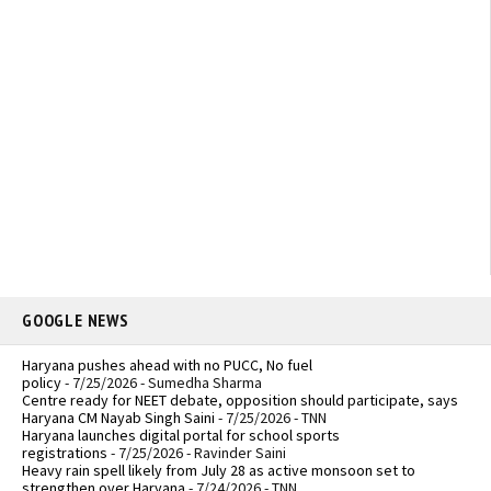
GOOGLE NEWS
Haryana pushes ahead with no PUCC, No fuel
policy
- 7/25/2026
- Sumedha Sharma
Centre ready for NEET debate, opposition should participate, says
Haryana CM Nayab Singh Saini
- 7/25/2026
- TNN
Haryana launches digital portal for school sports
registrations
- 7/25/2026
- Ravinder Saini
Heavy rain spell likely from July 28 as active monsoon set to
strengthen over Haryana
- 7/24/2026
- TNN